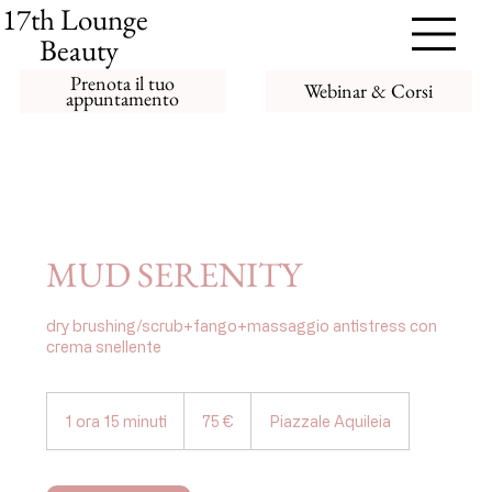
17th Lounge
Beauty
Prenota il tuo
Webinar & Corsi
appuntamento
MUD SERENITY
dry brushing/scrub+fango+massaggio antistress con
crema snellente
75
euro
1 ora 15 minuti
1
75 €
Piazzale Aquileia
o
r
1