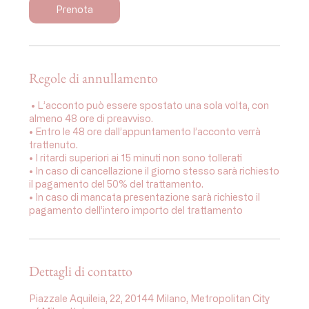
5
Prenota
m
i
n
u
t
Regole di annullamento
i
⁠ •⁠ L’acconto può essere spostato una sola volta, con
almeno 48 ore di preavviso.
•⁠ ⁠Entro le 48 ore dall’appuntamento l’acconto verrà
trattenuto.
•⁠ I ritardi superiori ai 15 minuti non sono tollerati
•⁠ ⁠In caso di cancellazione il giorno stesso sarà richiesto
il pagamento del 50% del trattamento.
•⁠ ⁠In caso di mancata presentazione sarà richiesto il
pagamento dell’intero importo del trattamento
Dettagli di contatto
Piazzale Aquileia, 22, 20144 Milano, Metropolitan City