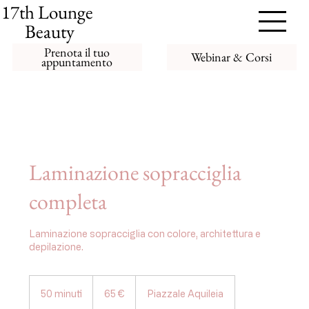
17th Lounge
Beauty
Prenota il tuo
Webinar & Corsi
appuntamento
Laminazione sopracciglia
completa
Laminazione sopracciglia con colore, architettura e
depilazione.
65
euro
50 minuti
5
65 €
Piazzale Aquileia
0