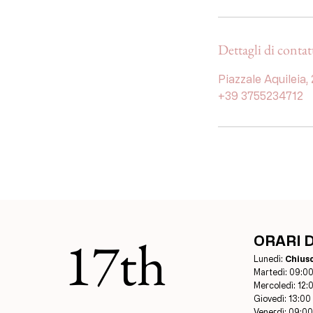
Dettagli di contat
Piazzale Aquileia,
+39 3755234712
17th
ORARI 
Lunedì:
Chius
Martedì: 09:00
Mercoledì: 12:
Giovedì: 13:00
Venerdì: 09:00