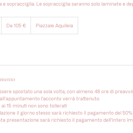
 e sopracciglia. Le sopracciglia saranno solo laminate e dep
Da
105
Da 105 €
Piazzale Aquileia
euro
m
amento
 essere spostato una sola volta, con almeno 48 ore di preavvi
e dall’appuntamento l’acconto verrà trattenuto.
ri ai 15 minuti non sono tollerati
cellazione il giorno stesso sarà richiesto il pagamento del 50
cata presentazione sarà richiesto il pagamento dell’intero i