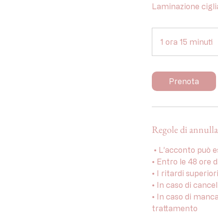
Laminazione ciglia
1 ora 15 minuti
1
o
r
1
Prenota
5
i
n
Regole di annull
u
t
⁠ •⁠ L’acconto può
i
•⁠ ⁠Entro le 48 or
•⁠ I ritardi superio
•⁠ ⁠In caso di can
•⁠ ⁠In caso di man
trattamento