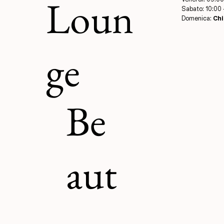
Loun
Sabato: 10:00 
Domenica:
Chi
ge
Be
aut