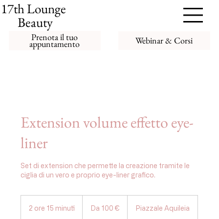
17th Lounge
Beauty
Prenota il tuo
Webinar & Corsi
appuntamento
Extension volume effetto eye-
liner
Set di extension che permette la creazione tramite le
ciglia di un vero e proprio eye-liner grafico.
Da
100
2 ore 15 minuti
2
Da 100 €
Piazzale Aquileia
euro
o