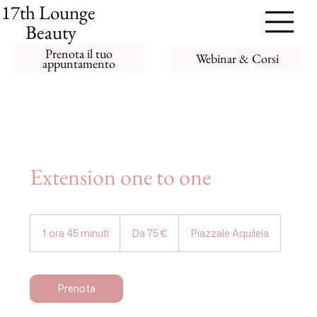
17th Lounge
Beauty
Prenota il tuo
Webinar & Corsi
appuntamento
Extension one to one
Da
75
1 ora 45 minuti
1
Da 75 €
Piazzale Aquileia
euro
o
r
4
5
Prenota
m
i