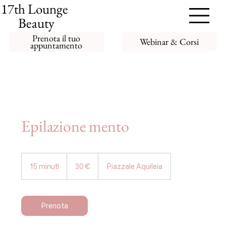
17th Lounge
Beauty
Prenota il tuo
Webinar & Corsi
appuntamento
Epilazione mento
30
euro
15 minuti
1
30 €
Piazzale Aquileia
5
m
i
n
Prenota
u
t