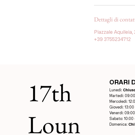
Dettagli di contat
Piazzale Aquileia,
+39 3755234712
17th
ORARI 
Lunedì:
Chius
Martedì: 09:00
Mercoledì: 12:
Giovedì: 13:00
Loun
Venerdì: 09:00
Sabato: 10:00 
Domenica:
Chi