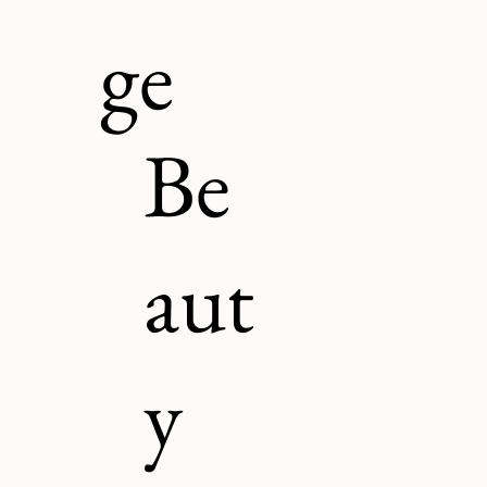
ge
Be
aut
y