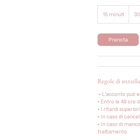
30
euro
15 minuti
1
30
5
m
i
Prenota
n
u
t
i
Regole di annull
⁠ •⁠ L’acconto può
•⁠ ⁠Entro le 48 or
•⁠ I ritardi superio
•⁠ ⁠In caso di can
•⁠ ⁠In caso di man
trattamento