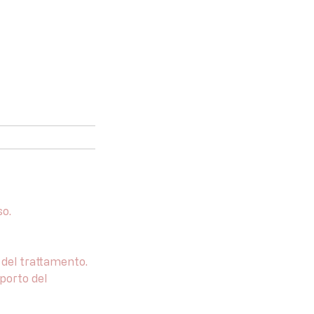
so.
% del trattamento.
mporto del